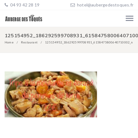
04 93 42 28 19
hotel@aubergedestoques.fr
125154952_186292599708931_61584758006407100
Home
Restaurant
125154952_186292599708931_6158475800640710002_n